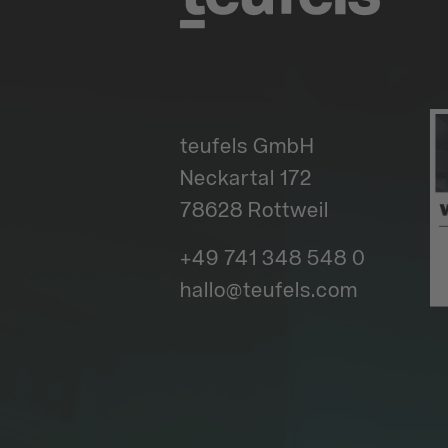
teufels GmbH
Neckartal 172
78628 Rottweil
+49 741 348 548 0
hallo@teufels.com