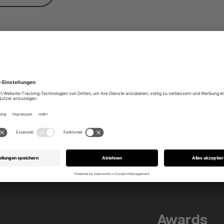
pannende Informationen zu
JET
nseren Projekten, Leistungen und
ktuellen Themen aus teufels
üche!
Awards