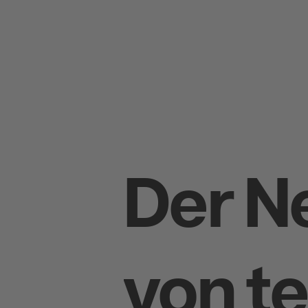
Der N
von te