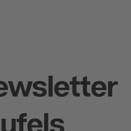
ewsletter
ufels