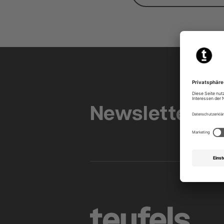
S
Newsletter
u
a
K