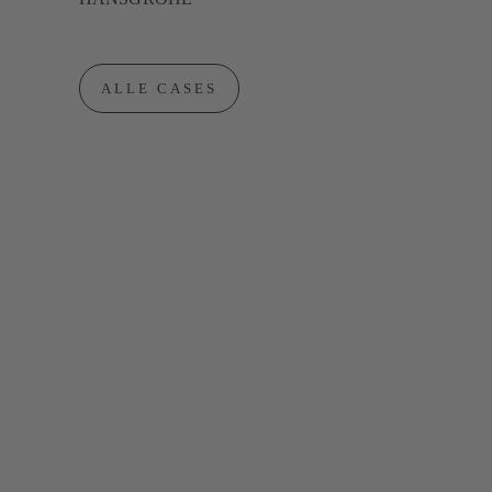
ALLE CASES
Newsletter
Spannende Informationen zu unseren Projekten,
Leistungen und aktuellen Themen aus teufels
Küche!
JETZT ABONNIEREN