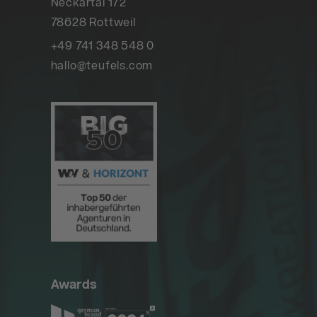
Neckartal 172
78628 Rottweil
+49 741 348 548 0
hallo@teufels.com
Awards